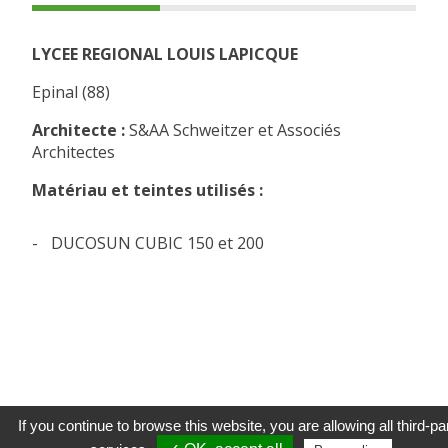
LYCEE REGIONAL LOUIS LAPICQUE
Epinal (88)
Architecte :
S&AA Schweitzer et Associés
Architectes
Matériau et teintes utilisés :
DUCOSUN CUBIC 150 et 200
Mentions
Conditions
Politique de
Données
Financemen
If you continue to browse this website, you are allowing all third-pa
légales
générales
confidentialité
personnelles